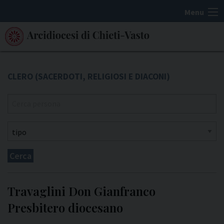
S
Menu
k
i
p
t
o
c
o
n
t
e
n
Cerca
t
Travaglini Don Gianfranco
Presbitero diocesano