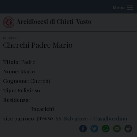
S
Menu
k
i
p
t
RELIGIOSO
Cherchi Padre Mario
o
c
Titolo:
Padre
o
n
Nome:
Mario
t
Cognome:
Cherchi
e
Tipo:
Religioso
n
Residenza:
t
Incarichi
presso
vice parroco
SS. Salvatore – Casalbordino