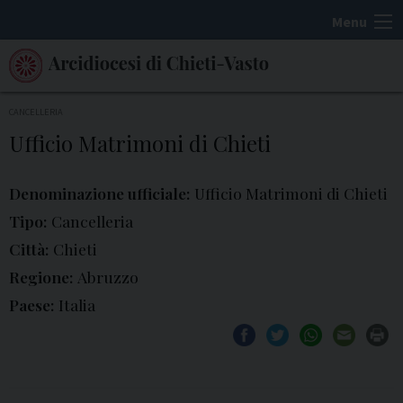
S
Menu
k
i
p
t
CANCELLERIA
o
Ufficio Matrimoni di Chieti
c
o
Denominazione ufficiale:
Ufficio Matrimoni di Chieti
n
Tipo:
Cancelleria
t
Città:
Chieti
e
Regione:
Abruzzo
n
t
Paese:
Italia