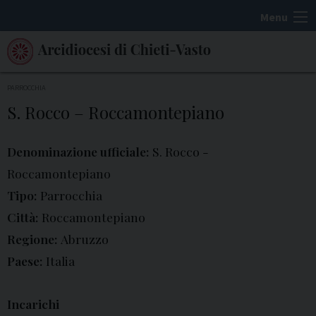
S
Menu
k
i
p
t
PARROCCHIA
o
S. Rocco – Roccamontepiano
c
o
Denominazione ufficiale:
S. Rocco -
n
Roccamontepiano
t
Tipo:
Parrocchia
e
Città:
Roccamontepiano
n
t
Regione:
Abruzzo
Paese:
Italia
Incarichi