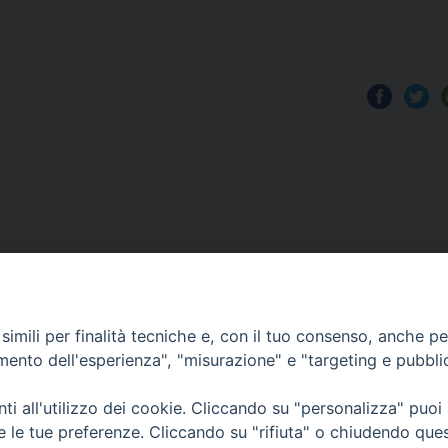
COPYRIGHT 2020 © ARCIDIOCESI DI CHIETI VASTO -
Inf
imili per finalità tecniche e, con il tuo consenso, anche per 
amento dell'esperienza", "misurazione" e "targeting e pubbli
i all'utilizzo dei cookie. Cliccando su "personalizza" puoi
re le tue preferenze. Cliccando su "rifiuta" o chiudendo que