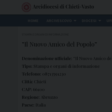
S
k
i
HOME
ARCIVESCOVO
DIOCESI
UF
p
t
STAMPA E ORGANI DI INFORMAZIONE
o
”Il Nuovo Amico del Popolo”
c
o
n
Denominazione ufficiale:
''Il Nuovo Amico de
t
Tipo:
Stampa e organi di informazione
e
Telefono:
08713591230
n
Città:
Chieti
t
CAP:
66100
Regione:
Abruzzo
Paese:
Italia