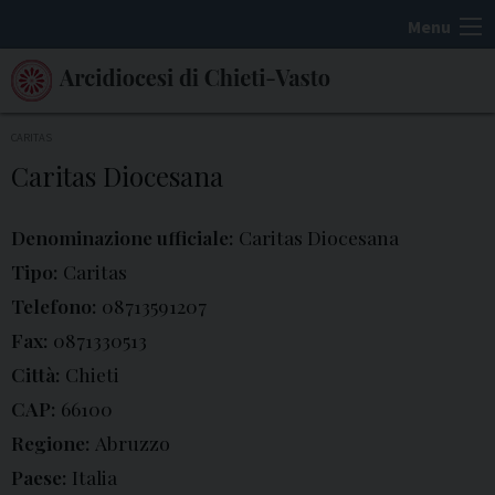
S
Menu
k
i
p
t
CARITAS
o
Caritas Diocesana
c
o
Denominazione ufficiale:
Caritas Diocesana
n
Tipo:
Caritas
t
Telefono:
08713591207
e
Fax:
0871330513
n
t
Città:
Chieti
CAP:
66100
Regione:
Abruzzo
Paese:
Italia