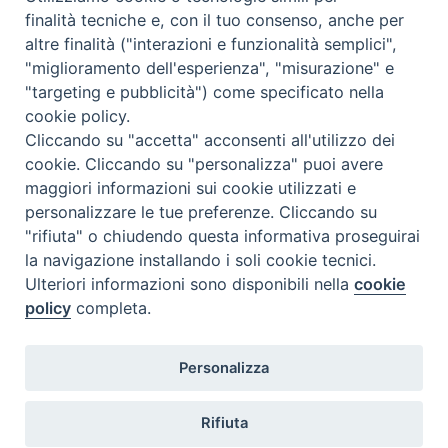
finalità tecniche e, con il tuo consenso, anche per
N.7/8 LUGLIO AGOSTO
altre finalità ("interazioni e funzionalità semplici",
N. 6 GIUGNO 2026
"miglioramento dell'esperienza", "misurazione" e
N°5 MAGGIO 2026
"targeting e pubblicità") come specificato nella
N° 4 APRILE 2026
cookie policy.
Cliccando su "accetta" acconsenti all'utilizzo dei
cookie. Cliccando su "personalizza" puoi avere
maggiori informazioni sui cookie utilizzati e
personalizzare le tue preferenze. Cliccando su
"rifiuta" o chiudendo questa informativa proseguirai
la navigazione installando i soli cookie tecnici.
Ulteriori informazioni sono disponibili nella
cookie
policy
completa.
Personalizza
COPYRIGHT 2020 © ARCIDIOCESI DI CHIETI VASTO -
Informativa
Rifiuta
sulla privacy - Note Legali - Cookies Policy