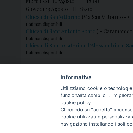
Mercoledì 12 Agosto
18.00
Giovedì 13 Agosto
18.00
Chiesa di San Vittorino
(Via San Vittorino -
Dati non disponibili
Chiesa di Sant'Antonio Abate
( - Caramanic
Dati non disponibili
Chiesa di Santa Caterina d'Alessandria in S
Dati non disponibili
Informativa
Utilizziamo cookie o tecnologie s
funzionalità semplici", "miglior
cookie policy.
Cliccando su "accetta" acconsent
cookie utilizzati e personalizza
navigazione installando i soli co