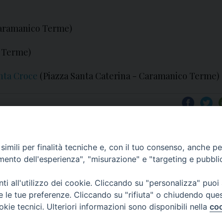
 Caramanico Terme)
o Terme)
anta Croce
(Piazza Santa Caterina - Caramanico Terme)
imili per finalità tecniche e, con il tuo consenso, anche per 
amento dell'esperienza", "misurazione" e "targeting e pubbli
i all'utilizzo dei cookie. Cliccando su "personalizza" puoi
re le tue preferenze. Cliccando su "rifiuta" o chiudendo que
okie tecnici. Ulteriori informazioni sono disponibili nella
coo
COPYRIGHT 2020 © ARCIDIOCESI DI CHIETI VASTO -
Inf