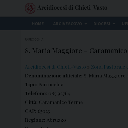
S
k
i
HOME
ARCIVESCOVO
DIOCESI
UF
p
t
PARROCCHIA
o
S. Maria Maggiore – Caramanic
c
o
n
Arcidiocesi di Chieti-Vasto
»
Zona Pastorale d
t
Denominazione ufficiale:
S. Maria Maggiore
e
Tipo:
Parrocchia
n
Telefono:
085.92764
t
Città:
Caramanico Terme
CAP:
65023
Regione:
Abruzzo