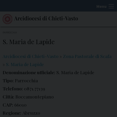
S
Menu
k
i
p
t
PARROCCHIA
o
S. Maria de Lapide
c
o
Arcidiocesi di Chieti-Vasto
»
Zona Pastorale di Scafa
n
»
S. Maria de Lapide
t
Denominazione ufficiale:
S. Maria de Lapide
e
Tipo:
Parrocchia
n
t
Telefono:
0871.77139
Città:
Roccamontepiano
CAP:
66010
Regione:
Abruzzo