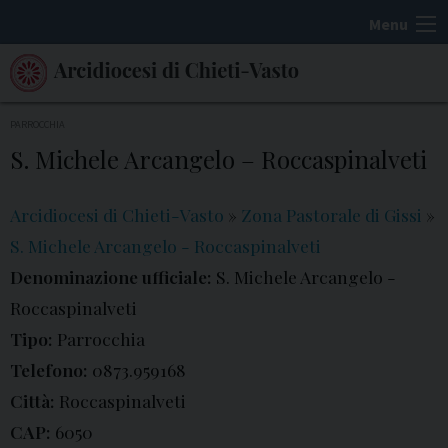
S
Menu
k
i
p
t
PARROCCHIA
o
S. Michele Arcangelo – Roccaspinalveti
c
o
Arcidiocesi di Chieti-Vasto
»
Zona Pastorale di Gissi
»
n
S. Michele Arcangelo - Roccaspinalveti
t
Denominazione ufficiale:
S. Michele Arcangelo -
e
Roccaspinalveti
n
t
Tipo:
Parrocchia
Telefono:
0873.959168
Città:
Roccaspinalveti
CAP:
6050