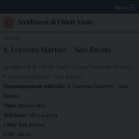
S
Menu
k
i
p
t
PARROCCHIA
o
S. Lorenzo Martire – San Buono
c
o
Arcidiocesi di Chieti-Vasto
»
Zona Pastorale di Gissi
»
n
S. Lorenzo Martire - San Buono
t
Denominazione ufficiale:
S. Lorenzo Martire - San
e
Buono
n
t
Tipo:
Parrocchia
Telefono:
0873.930354
Città:
San Buono
CAP:
66050