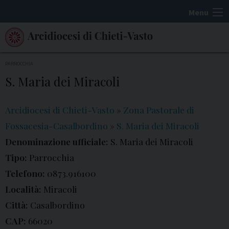
S
Menu
k
i
p
t
PARROCCHIA
o
S. Maria dei Miracoli
c
o
Arcidiocesi di Chieti-Vasto
»
Zona Pastorale di
n
Fossacesia-Casalbordino
»
S. Maria dei Miracoli
t
Denominazione ufficiale:
S. Maria dei Miracoli
e
Tipo:
Parrocchia
n
t
Telefono:
0873.916100
Località:
Miracoli
Città:
Casalbordino
CAP:
66020