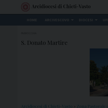
S
k
i
HOME
ARCIVESCOVO
DIOCESI
UF
p
t
PARROCCHIA
o
S. Donato Martire
c
o
n
t
e
n
t
Arcidiocesi di Chieti-Vasto
»
Zona Pastorale 