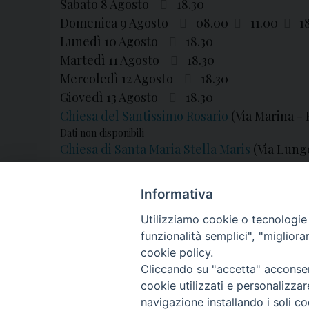
Sabato 8 Agosto
18.30
Domenica 9 Agosto
08.00
11.00
1
Lunedì 10 Agosto
18.30
Martedì 11 Agosto
18.30
Mercoledì 12 Agosto
18.30
Giovedì 13 Agosto
18.30
Chiesa del Santissimo Rosario
(Via Marina - 
Dati non disponibili
Chiesa di Santa Maria Stella Maris
(Via Lung
Domenica 9 Agosto
09.30
Informativa
Utilizziamo cookie o tecnologie s
funzionalità semplici", "miglior
cookie policy.
Cliccando su "accetta" acconsent
cookie utilizzati e personalizza
navigazione installando i soli co