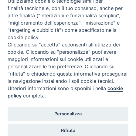
Utilizziamo cookie o tecnologie simili per
finalità tecniche e, con il tuo consenso, anche per
N.7/8 LUGLIO AGOSTO
altre finalità ("interazioni e funzionalità semplici",
N. 6 GIUGNO 2026
"miglioramento dell'esperienza", "misurazione" e
N°5 MAGGIO 2026
"targeting e pubblicità") come specificato nella
N° 4 APRILE 2026
cookie policy.
Cliccando su "accetta" acconsenti all'utilizzo dei
cookie. Cliccando su "personalizza" puoi avere
maggiori informazioni sui cookie utilizzati e
personalizzare le tue preferenze. Cliccando su
"rifiuta" o chiudendo questa informativa proseguirai
la navigazione installando i soli cookie tecnici.
Ulteriori informazioni sono disponibili nella
cookie
policy
completa.
Personalizza
COPYRIGHT 2020 © ARCIDIOCESI DI CHIETI VASTO -
Informativa
Rifiuta
sulla privacy - Note Legali - Cookies Policy