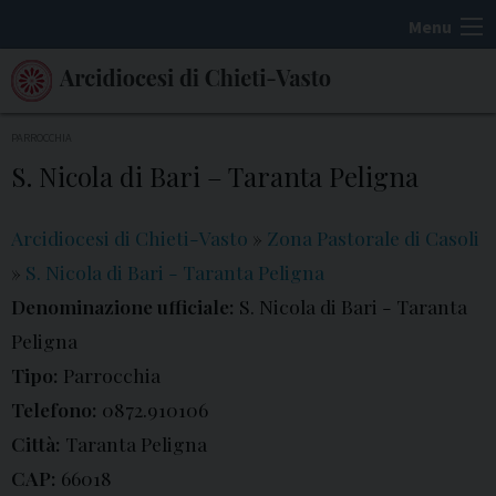
S
Menu
k
i
p
t
PARROCCHIA
o
S. Nicola di Bari – Taranta Peligna
c
o
Arcidiocesi di Chieti-Vasto
»
Zona Pastorale di Casoli
n
»
S. Nicola di Bari - Taranta Peligna
t
Denominazione ufficiale:
S. Nicola di Bari - Taranta
e
Peligna
n
t
Tipo:
Parrocchia
Telefono:
0872.910106
Città:
Taranta Peligna
CAP:
66018