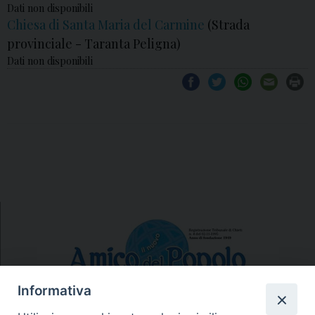
Dati non disponibili
Chiesa di Santa Maria del Carmine
(Strada
provinciale - Taranta Peligna)
Dati non disponibili
Informativa