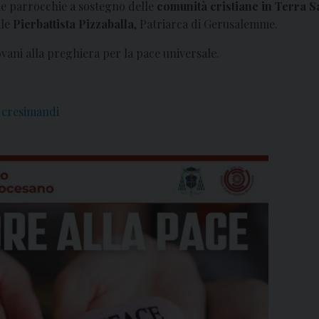
le parrocchie a sostegno delle
comunità cristiane in Terra S
ale
Pierbattista Pizzaballa
, Patriarca di Gerusalemme.
ovani alla preghiera per la pace universale.
i cresimandi