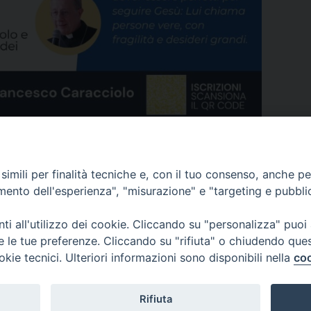
imili per finalità tecniche e, con il tuo consenso, anche per 
amento dell'esperienza", "misurazione" e "targeting e pubbli
i all'utilizzo dei cookie. Cliccando su "personalizza" puoi
re le tue preferenze. Cliccando su "rifiuta" o chiudendo que
okie tecnici. Ulteriori informazioni sono disponibili nella
coo
COPYRIGHT 2020 © ARCIDIOCESI DI CHIETI VASTO -
Inf
Rifiuta