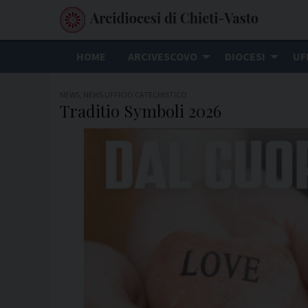
S
k
i
HOME
ARCIVESCOVO
DIOCESI
UF
p
t
NEWS
,
NEWS UFFICIO CATECHISTICO
o
Traditio Symboli 2026
c
o
n
t
e
n
t