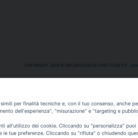
COPYRIGHT 2020 © ARCIDIOCESI DI CHIETI VASTO -
Inf
imili per finalità tecniche e, con il tuo consenso, anche per 
amento dell'esperienza", "misurazione" e "targeting e pubbli
i all'utilizzo dei cookie. Cliccando su "personalizza" puoi
re le tue preferenze. Cliccando su "rifiuta" o chiudendo que