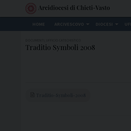
S
k
i
HOME
ARCIVESCOVO
DIOCESI
UF
p
t
DOCUMENTI
,
UFFICIO CATECHISTICO
o
Traditio Symboli 2008
c
o
n
t
e
n
Traditio-Symboli-2008
t