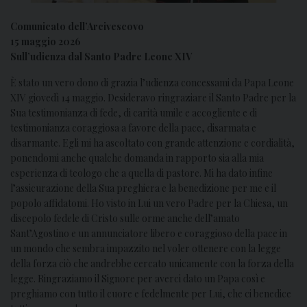
Comunicato dell’Arcivescovo
15 maggio 2026
Sull’udienza dal Santo Padre Leone XIV
È stato un vero dono di grazia l’udienza concessami da Papa Leone
XIV giovedì 14 maggio. Desideravo ringraziare il Santo Padre per la
Sua testimonianza di fede, di carità umile e accogliente e di
testimonianza coraggiosa a favore della pace, disarmata e
disarmante. Egli mi ha ascoltato con grande attenzione e cordialità,
ponendomi anche qualche domanda in rapporto sia alla mia
esperienza di teologo che a quella di pastore. Mi ha dato infine
l’assicurazione della Sua preghiera e la benedizione per me e il
popolo affidatomi. Ho visto in Lui un vero Padre per la Chiesa, un
discepolo fedele di Cristo sulle orme anche dell’amato
Sant’Agostino e un annunciatore libero e coraggioso della pace in
un mondo che sembra impazzito nel voler ottenere con la legge
della forza ciò che andrebbe cercato unicamente con la forza della
legge. Ringraziamo il Signore per averci dato un Papa così e
preghiamo con tutto il cuore e fedelmente per Lui, che ci benedice