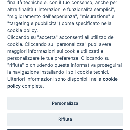
finalità tecniche e, con il tuo consenso, anche per
N.7/8 LUGLIO AGOSTO
altre finalità ("interazioni e funzionalità semplici",
N. 6 GIUGNO 2026
"miglioramento dell'esperienza", "misurazione" e
N°5 MAGGIO 2026
"targeting e pubblicità") come specificato nella
N° 4 APRILE 2026
cookie policy.
Cliccando su "accetta" acconsenti all'utilizzo dei
cookie. Cliccando su "personalizza" puoi avere
maggiori informazioni sui cookie utilizzati e
personalizzare le tue preferenze. Cliccando su
"rifiuta" o chiudendo questa informativa proseguirai
la navigazione installando i soli cookie tecnici.
Ulteriori informazioni sono disponibili nella
cookie
policy
completa.
Personalizza
COPYRIGHT 2020 © ARCIDIOCESI DI CHIETI VASTO -
Informativa
Rifiuta
sulla privacy - Note Legali - Cookies Policy