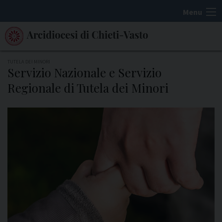
S
Menu
k
i
p
t
TUTELA DEI MINORI
Servizio Nazionale e Servizio
o
Regionale di Tutela dei Minori
c
o
n
t
e
n
t