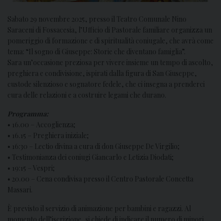
Sabato 29 novembre 2025, presso il Teatro Comunale Nino
Saraceni di Fossacesia, l’Ufficio di Pastorale familiare organizza un
pomeriggio di formazione e di spiritualità coniugale, che avrà come
tema: “Il sogno di Giuseppe: Storie che diventano famiglia”.
Sara un’occasione preziosa per vivere insieme un tempo di ascolto,
preghiera e condivisione, ispirati dalla figura di San Giuseppe,
custode silenzioso e sognatore fedele, che ci insegna a prenderci
cura delle relazioni e a costruire legami che durano.
Programma:
•⁠ ⁠16.00 – Accoglienza;
•⁠ ⁠16.15 – Preghiera iniziale;
•⁠ ⁠16:30 – Lectio divina a cura di don Giuseppe De Virgilio;
•⁠ ⁠Testimonianza dei coniugi Giancarlo e Letizia Diodati;
•⁠ ⁠19:15 – Vespri;
•⁠ ⁠⁠20.00 – Cena condivisa presso il Centro Pastorale Concetta
Massari.
È previsto il servizio di animazione per bambini e ragazzi. Al
momento dell’iscrizione, si chiede di indicare il numero di minori