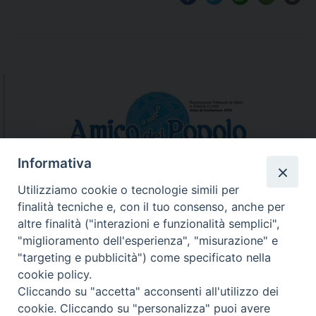
Informativa
Utilizziamo cookie o tecnologie simili per
finalità tecniche e, con il tuo consenso, anche per
N.7/8 LUGLIO AGOSTO
altre finalità ("interazioni e funzionalità semplici",
N. 6 GIUGNO 2026
"miglioramento dell'esperienza", "misurazione" e
N°5 MAGGIO 2026
"targeting e pubblicità") come specificato nella
N° 4 APRILE 2026
cookie policy.
Cliccando su "accetta" acconsenti all'utilizzo dei
cookie. Cliccando su "personalizza" puoi avere