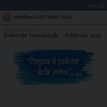
S
Menu
k
i
p
t
NEWS
,
NEWS UFFICIO VOCAZIONI
Pastorale Vocazionale – Febbraio 2026
o
c
o
n
t
e
n
t