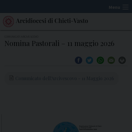
S
Menu
k
i
p
t
COMUNICATI ARCIVESCOVO
Nomina Pastorali – 11 maggio 2026
o
c
o
n
t
Comunicato dell'Arcivescovo - 11 Maggio 2026
e
n
t