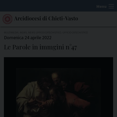
S
Menu
k
i
p
t
MULTIMEDIA
,
NEWS
,
NEWS UFFICIO CATECHISTICO
,
UFFICIO CATECHISTICO
Domenica 24 aprile 2022
o
Le Parole in immgini n°47
c
o
n
t
e
n
t