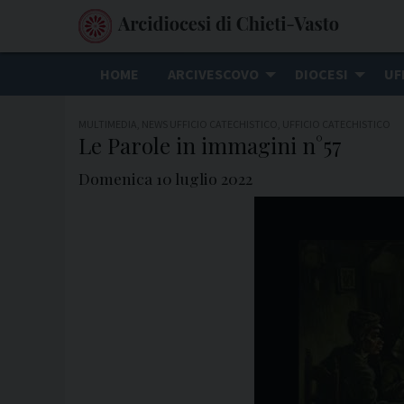
S
k
i
HOME
ARCIVESCOVO
DIOCESI
UF
p
t
MULTIMEDIA
,
NEWS UFFICIO CATECHISTICO
,
UFFICIO CATECHISTICO
o
Le Parole in immagini n°57
c
Domenica 10 luglio 2022
o
n
t
e
n
t