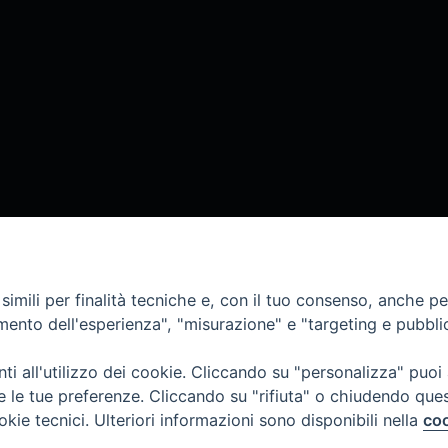
imili per finalità tecniche e, con il tuo consenso, anche per 
amento dell'esperienza", "misurazione" e "targeting e pubbli
i all'utilizzo dei cookie. Cliccando su "personalizza" puoi
re le tue preferenze. Cliccando su "rifiuta" o chiudendo que
okie tecnici. Ulteriori informazioni sono disponibili nella
coo
COPYRIGHT 2020 © ARCIDIOCESI DI CHIETI VASTO -
Inf