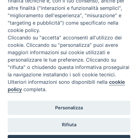
finalità tecniche e, con il tuo consenso, anche per
N.7/8 LUGLIO AGOSTO
altre finalità ("interazioni e funzionalità semplici",
N. 6 GIUGNO 2026
"miglioramento dell'esperienza", "misurazione" e
N°5 MAGGIO 2026
"targeting e pubblicità") come specificato nella
N° 4 APRILE 2026
cookie policy.
Cliccando su "accetta" acconsenti all'utilizzo dei
cookie. Cliccando su "personalizza" puoi avere
maggiori informazioni sui cookie utilizzati e
personalizzare le tue preferenze. Cliccando su
"rifiuta" o chiudendo questa informativa proseguirai
la navigazione installando i soli cookie tecnici.
Ulteriori informazioni sono disponibili nella
cookie
policy
completa.
Personalizza
COPYRIGHT 2020 © ARCIDIOCESI DI CHIETI VASTO -
Informativa
Rifiuta
sulla privacy - Note Legali - Cookies Policy