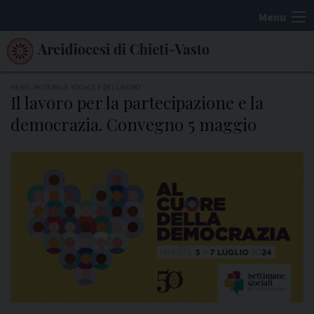
S
Menu
k
i
p
t
NEWS
,
PASTORALE SOCIALE E DEL LAVORO
Il lavoro per la partecipazione e la
o
democrazia. Convegno 5 maggio
c
o
n
t
e
n
t