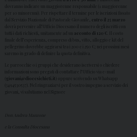
dovranno indicare un maggiorenne responsabile (1 maggiorenne
per 10 minorenni). Per rispettare il termine per le iscrizioni fissato
dal Servizio Nazionale di Pastorale Giovanile,
entro il 25 marzo
dovrà pervenire all’Ufficio Diocesano il numero degli iscritti con
tutti i dati richiesti, unitamente ad un
acconto di 120 €
. Il costo
finale dell’esperienza, compreso di bus, vitto, alloggio e kit del
pellegrino dovrebbe aggirarsi tra i 200 e i 250 €; nei prossimi mesi
saremo in grado di definire la quota definitiva.
Le parrocchie o i gruppi che desiderano iscriversi o chiedere
informazioni sono pregati di contattare l’Ufficio via e-mail
(
giovani@diocesichieti.it
) oppure scrivendo su Whatsapp
(3494530537). Nel ringraziarvi per il vostro impegno a servizio dei
giovani, vi salutiamo nel Signore
Don Andrea Manzone
e la Consulta Diocesana