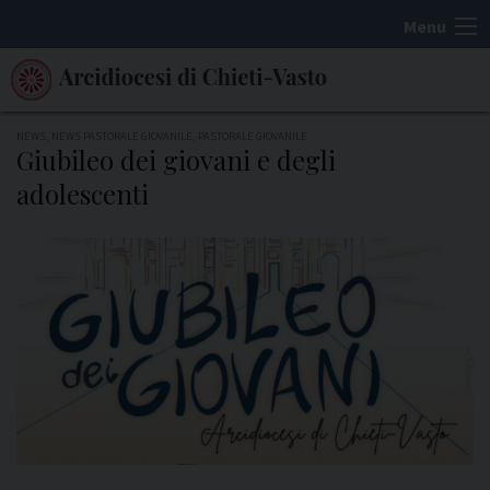
S
Menu
k
i
p
t
NEWS
,
NEWS PASTORALE GIOVANILE
,
PASTORALE GIOVANILE
Giubileo dei giovani e degli
o
adolescenti
c
o
n
t
e
n
t