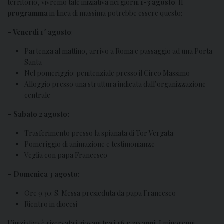
territorio, vivremo tale iniziativa nei giorni
1-3 agosto
. Il
programma
in linea di massima potrebbe essere questo:
–
Venerdì 1° agosto
:
Partenza al mattino, arrivo a Roma e passaggio ad una Porta
Santa
Nel pomeriggio: penitenziale presso il Circo Massimo
Alloggio presso una struttura indicata dall’organizzazione
centrale
–
Sabato 2 agosto:
Trasferimento presso la spianata di Tor Vergata
Pomeriggio di animazione e testimonianze
Veglia con papa Francesco
–
Domenica 3 agosto:
Ore 9.30: S. Messa presieduta da papa Francesco
Rientro in diocesi
L’iniziativa è riservata i giovani
tra i 16 e 30 anni
. I minorenni