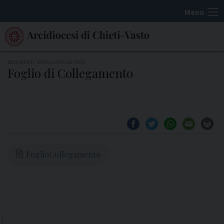
S
Menu
k
i
p
t
DOCUMENTI
,
UFFICIO CATECHISTICO
Foglio di Collegamento
o
c
o
n
t
e
FoglioCollegamento
n
t