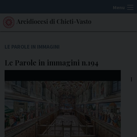
S
Menu
k
i
p
t
o
LE PAROLE IN IMMAGINI
c
Le Parole in immagini n.194
o
n
t
I
e
n
t