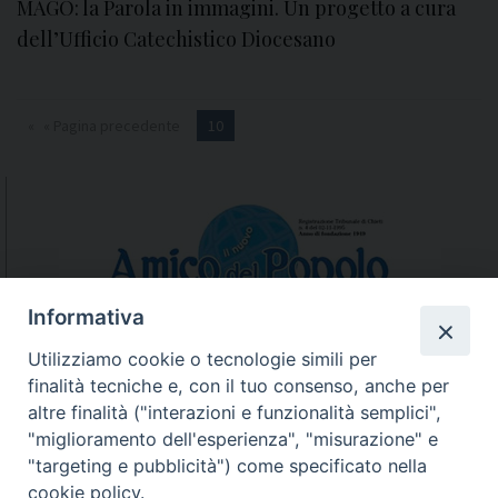
MAGO: la Parola in immagini. Un progetto a cura
dell’Ufficio Catechistico Diocesano
« Pagina precedente
10
Informativa
Utilizziamo cookie o tecnologie simili per
finalità tecniche e, con il tuo consenso, anche per
N.7/8 LUGLIO AGOSTO
altre finalità ("interazioni e funzionalità semplici",
N. 6 GIUGNO 2026
"miglioramento dell'esperienza", "misurazione" e
N°5 MAGGIO 2026
"targeting e pubblicità") come specificato nella
N° 4 APRILE 2026
cookie policy.