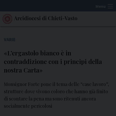
S
Menu
k
i
p
t
o
VARIE
c
«L’ergastolo bianco è in
o
n
contraddizione con i principi della
t
nostra Carta»
e
n
Monsignor Forte pone il tema delle “case lavoro”,
t
strutture dove vivono coloro che hanno già finito
di scontare la pena ma sono ritenuti ancora
socialmente pericolosi