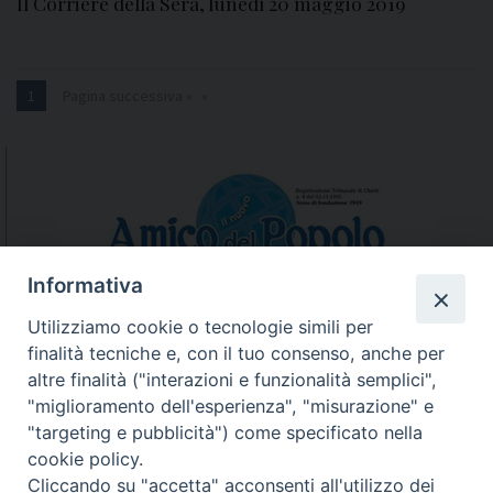
Il Corriere della Sera, lunedì 20 maggio 2019
1
Pagina successiva »
Informativa
Utilizziamo cookie o tecnologie simili per
finalità tecniche e, con il tuo consenso, anche per
N.7/8 LUGLIO AGOSTO
altre finalità ("interazioni e funzionalità semplici",
N. 6 GIUGNO 2026
"miglioramento dell'esperienza", "misurazione" e
N°5 MAGGIO 2026
"targeting e pubblicità") come specificato nella
N° 4 APRILE 2026
cookie policy.
Cliccando su "accetta" acconsenti all'utilizzo dei