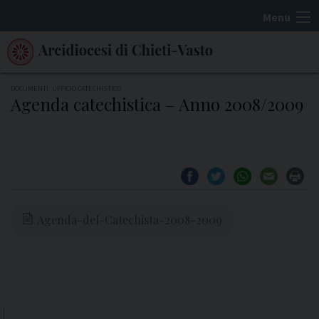
S
Menu
k
i
p
t
DOCUMENTI
,
UFFICIO CATECHISTICO
Agenda catechistica – Anno 2008/2009
o
c
o
n
t
e
Agenda-del-Catechista-2008-2009
n
t