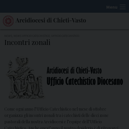
S
Menu
k
i
p
t
NEWS
,
NEWS UFFICIO CATECHISTICO
,
UFFICIO CATECHISTICO
Incontri zonali
o
c
o
n
t
e
n
t
Come ogni anno l’Ufficio Catechistico nel mese di ottobre
organizza gli incontri zonali tra i catechisti delle dieci zone
pastorali della nostra Arcidiocesi e l’equipe dell’Ufficio
Catechistico. Anche quest’anno il nostro desiderio è di ritrovarci