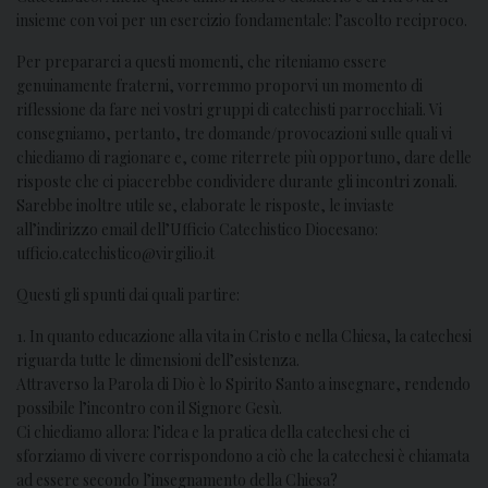
insieme con voi per un esercizio fondamentale: l’ascolto reciproco.
Per prepararci a questi momenti, che riteniamo essere
genuinamente fraterni, vorremmo proporvi un momento di
riflessione da fare nei vostri gruppi di catechisti parrocchiali. Vi
consegniamo, pertanto, tre domande/provocazioni sulle quali vi
chiediamo di ragionare e, come riterrete più opportuno, dare delle
risposte che ci piacerebbe condividere durante gli incontri zonali.
Sarebbe inoltre utile se, elaborate le risposte, le inviaste
all’indirizzo email dell’Ufficio Catechistico Diocesano:
ufficio.catechistico@virgilio.it
Questi gli spunti dai quali partire:
1. In quanto educazione alla vita in Cristo e nella Chiesa, la catechesi
riguarda tutte le dimensioni dell’esistenza.
Attraverso la Parola di Dio è lo Spirito Santo a insegnare, rendendo
possibile l’incontro con il Signore Gesù.
Ci chiediamo allora: l’idea e la pratica della catechesi che ci
sforziamo di vivere corrispondono a ciò che la catechesi è chiamata
ad essere secondo l’insegnamento della Chiesa?