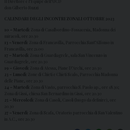
Il Direttore e l’Equipe dell’UCD
don Gilberto Ruzzi
CALENDARI DEGLI INCONTRI ZONALI OTTOBRE 2023
10 – Martedì
: Zona di Casalbordino-Fossacesia, Madonna dei
miracoli, ore 20.30
13 – Venerdì
: Zona di Francavilla, Parrocchia Sant’Alfonso in
Francavilla, ore 21.00
17 – Martedì
: Zona di Guardiagrele, sala San Vincenzo in
Guardiagrele, ore 20.30
19 – Giovedì
: Zona di Atessa, Piane D’Archi, ore 20.30
23 – Lunedì
: Zone di Chieti e Chieti Scalo, Parrocchia Madonna
delle Piane, ore 20.30
24 – Martedì
: Zona di Vasto, parrocchia S. Paolo ap., ore 18.30;
Zona di Gissi, chiesa San Bernardino in Gissi, ore 20.30
25 – Mercoledì
: Zona di Casoli, Casoli (luogo da definire), ore
20.30
27 – Venerdì
: Zona di Scafa, Oratorio parrocchia di San Valentino
in A.C., ore 20.30