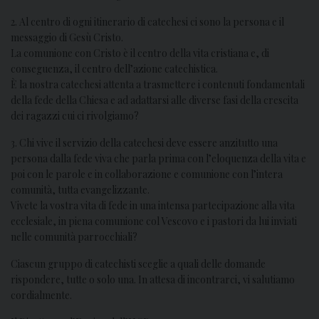
2. Al centro di ogni itinerario di catechesi ci sono la persona e il
messaggio di Gesù Cristo.
La comunione con Cristo è il centro della vita cristiana e, di
conseguenza, il centro dell’azione catechistica.
È la nostra catechesi attenta a trasmettere i contenuti fondamentali
della fede della Chiesa e ad adattarsi alle diverse fasi della crescita
dei ragazzi cui ci rivolgiamo?
3. Chi vive il servizio della catechesi deve essere anzitutto una
persona dalla fede viva che parla prima con l’eloquenza della vita e
poi con le parole e in collaborazione e comunione con l’intera
comunità, tutta evangelizzante.
Vivete la vostra vita di fede in una intensa partecipazione alla vita
ecclesiale, in piena comunione col Vescovo e i pastori da lui inviati
nelle comunità parrocchiali?
Ciascun gruppo di catechisti sceglie a quali delle domande
rispondere, tutte o solo una. In attesa di incontrarci, vi salutiamo
cordialmente.